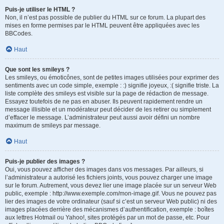
Puis-je utiliser le HTML ?
Non, il n’est pas possible de publier du HTML sur ce forum. La plupart des
mises en forme permises par le HTML peuvent être appliquées avec les
BBCodes.
Haut
Que sont les smileys ?
Les smileys, ou émoticônes, sont de petites images utilisées pour exprimer des
sentiments avec un code simple, exemple : :) signifie joyeux, :( signifie triste. La
liste complète des smileys est visible sur la page de rédaction de message.
Essayez toutefois de ne pas en abuser. Ils peuvent rapidement rendre un
message illisible et un modérateur peut décider de les retirer ou simplement
d’effacer le message. L’administrateur peut aussi avoir défini un nombre
maximum de smileys par message.
Haut
Puis-je publier des images ?
Oui, vous pouvez afficher des images dans vos messages. Par ailleurs, si
l’administrateur a autorisé les fichiers joints, vous pouvez charger une image
sur le forum. Autrement, vous devez lier une image placée sur un serveur Web
public, exemple : http://www.exemple.com/mon-image.gif. Vous ne pouvez pas
lier des images de votre ordinateur (sauf si c’est un serveur Web public) ni des
images placées derrière des mécanismes d’authentification, exemple : boîtes
aux lettres Hotmail ou Yahoo!, sites protégés par un mot de passe, etc. Pour