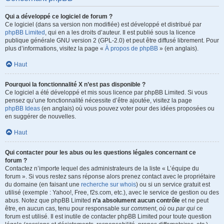
Qui a développé ce logiciel de forum ?
Ce logiciel (dans sa version non modifiée) est développé et distribué par
phpBB Limited
, qui en a les droits d’auteur. Il est publié sous la licence
publique générale GNU version 2 (GPL-2.0) et peut être diffusé librement. Pour
plus d’informations, visitez la page «
À propos de phpBB
» (en anglais).
Haut
Pourquoi la fonctionnalité X n’est pas disponible ?
Ce logiciel a été développé et mis sous licence par phpBB Limited. Si vous
pensez qu’une fonctionnalité nécessite d’être ajoutée, visitez la page
phpBB Ideas
(en anglais) où vous pouvez voter pour des idées proposées ou
en suggérer de nouvelles.
Haut
Qui contacter pour les abus ou les questions légales concernant ce
forum ?
Contactez n’importe lequel des administrateurs de la liste « L’équipe du
forum ». Si vous restez sans réponse alors prenez contact avec le propriétaire
du domaine (en faisant une
recherche sur whois
) ou si un service gratuit est
utilisé (exemple : Yahoo!, Free, f2s.com, etc.), avec le service de gestion ou des
abus. Notez que phpBB Limited
n’a absolument aucun contrôle
et ne peut
être, en aucun cas, tenu pour responsable sur
comment
,
où
ou
par qui
ce
forum est utilisé. Il est inutile de contacter phpBB Limited pour toute question