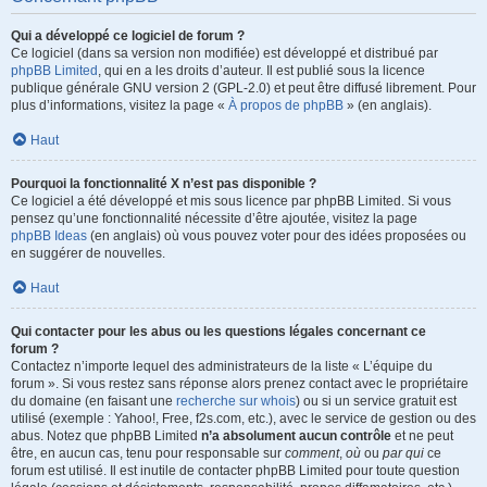
Qui a développé ce logiciel de forum ?
Ce logiciel (dans sa version non modifiée) est développé et distribué par
phpBB Limited
, qui en a les droits d’auteur. Il est publié sous la licence
publique générale GNU version 2 (GPL-2.0) et peut être diffusé librement. Pour
plus d’informations, visitez la page «
À propos de phpBB
» (en anglais).
Haut
Pourquoi la fonctionnalité X n’est pas disponible ?
Ce logiciel a été développé et mis sous licence par phpBB Limited. Si vous
pensez qu’une fonctionnalité nécessite d’être ajoutée, visitez la page
phpBB Ideas
(en anglais) où vous pouvez voter pour des idées proposées ou
en suggérer de nouvelles.
Haut
Qui contacter pour les abus ou les questions légales concernant ce
forum ?
Contactez n’importe lequel des administrateurs de la liste « L’équipe du
forum ». Si vous restez sans réponse alors prenez contact avec le propriétaire
du domaine (en faisant une
recherche sur whois
) ou si un service gratuit est
utilisé (exemple : Yahoo!, Free, f2s.com, etc.), avec le service de gestion ou des
abus. Notez que phpBB Limited
n’a absolument aucun contrôle
et ne peut
être, en aucun cas, tenu pour responsable sur
comment
,
où
ou
par qui
ce
forum est utilisé. Il est inutile de contacter phpBB Limited pour toute question