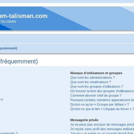
um-talisman.com
 TALISMAN
réquemment)
s fréquemment)
Niveaux d’utilisateurs et groupes
Que sont les administrateurs ?
Que sont les modérateurs ?
Que sont les groupes d’utilisateurs ?
Où trouver la liste des groupes d’utilisateur
Comment devenir chef de groupe ?
 ?!
Pourquoi certains membres apparaissent dan
Qu’est-ce qu’un « Groupe par défaut » ?
Qu’est-ce que le lien « L’équipe du forum » 
Messagerie privée
Je ne peux pas envoyer de messages privé
Je reçois sans arrêt des messages indésira
 connectés ?
J’ai reçu un spam ou un courriel abusif d’u