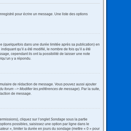
nregistré pour écrire un message. Une liste des options
 (quelquefois dans une durée limitée après sa publication) en
iquant qu’il a été modifié, le nombre de fois qu’il a été
sage, cependant ils ont la possibilité de laisser une note
elqu’un y a répondu.
rmulaire de rédaction de message. Vous pouvez aussi ajouter
du forum --> Modifier les préférences de message
). Par la suite,
daction de message.
ermissions), cliquez sur l’onglet
Sondage
sous la partie
ptions possibles, saisissez une option par ligne dans le
ateur », limiter la durée en jours du sondage (mettre « 0 » pour