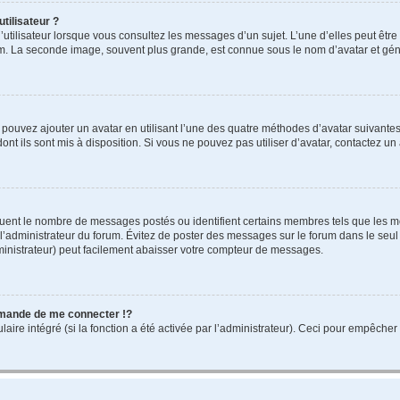
tilisateur ?
utilisateur lorsque vous consultez les messages d’un sujet. L’une d’elles peut êtr
rum. La seconde image, souvent plus grande, est connue sous le nom d’avatar et 
s pouvez ajouter un avatar en utilisant l’une des quatre méthodes d’avatar suivantes 
ont ils sont mis à disposition. Si vous ne pouvez pas utiliser d’avatar, contactez un
iquent le nombre de messages postés ou identifient certains membres tels que les 
ar l’administrateur du forum. Évitez de poster des messages sur le forum dans le seu
ministrateur) peut facilement abaisser votre compteur de messages.
mande de me connecter !?
re intégré (si la fonction a été activée par l’administrateur). Ceci pour empêcher l’u