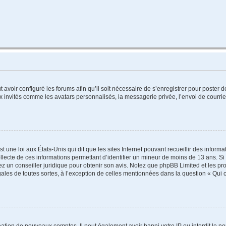
t avoir configuré les forums afin qu’il soit nécessaire de s’enregistrer pour poster
x invités comme les avatars personnalisés, la messagerie privée, l’envoi de courri
t une loi aux États-Unis qui dit que les sites Internet pouvant recueillir des infor
ollecte de ces informations permettant d’identifier un mineur de moins de 13 ans. S
tez un conseiller juridique pour obtenir son avis. Notez que phpBB Limited et les pr
gales de toutes sortes, à l’exception de celles mentionnées dans la question « Qui
réation de nouveaux comptes. Il peut également avoir banni votre IP ou interdit le no