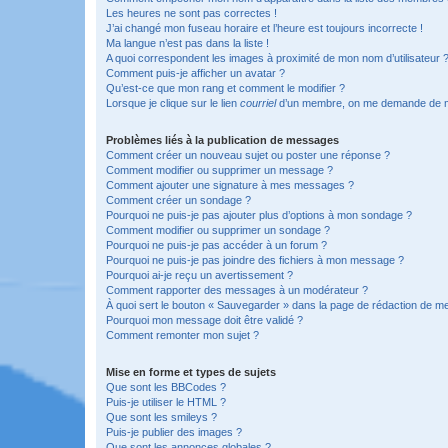
Les heures ne sont pas correctes !
J’ai changé mon fuseau horaire et l’heure est toujours incorrecte !
Ma langue n’est pas dans la liste !
A quoi correspondent les images à proximité de mon nom d’utilisateur 
Comment puis-je afficher un avatar ?
Qu’est-ce que mon rang et comment le modifier ?
Lorsque je clique sur le lien
courriel
d’un membre, on me demande de m
Problèmes liés à la publication de messages
Comment créer un nouveau sujet ou poster une réponse ?
Comment modifier ou supprimer un message ?
Comment ajouter une signature à mes messages ?
Comment créer un sondage ?
Pourquoi ne puis-je pas ajouter plus d’options à mon sondage ?
Comment modifier ou supprimer un sondage ?
Pourquoi ne puis-je pas accéder à un forum ?
Pourquoi ne puis-je pas joindre des fichiers à mon message ?
Pourquoi ai-je reçu un avertissement ?
Comment rapporter des messages à un modérateur ?
À quoi sert le bouton « Sauvegarder » dans la page de rédaction de 
Pourquoi mon message doit être validé ?
Comment remonter mon sujet ?
Mise en forme et types de sujets
Que sont les BBCodes ?
Puis-je utiliser le HTML ?
Que sont les smileys ?
Puis-je publier des images ?
Que sont les annonces globales ?