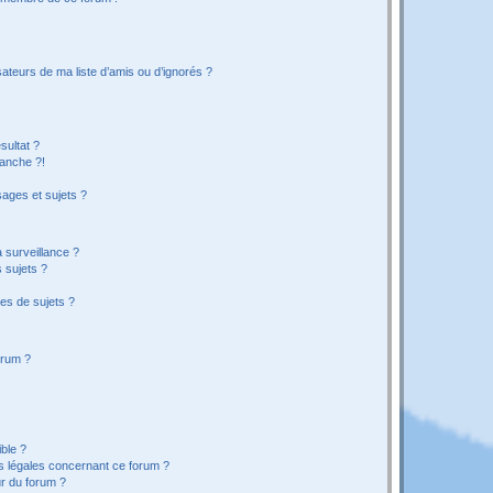
ateurs de ma liste d’amis ou d’ignorés ?
sultat ?
anche ?!
ages et sujets ?
a surveillance ?
 sujets ?
es de sujets ?
orum ?
ible ?
ns légales concernant ce forum ?
r du forum ?