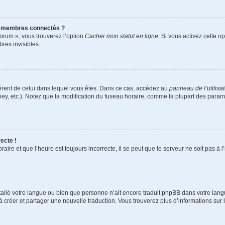
s membres connectés ?
forum », vous trouverez l’option
Cacher mon statut en ligne
. Si vous activez cette o
es invisibles.
ifférent de celui dans lequel vous êtes. Dans ce cas, accédez au
panneau de l’utilisa
ney, etc.). Notez que la modification du fuseau horaire, comme la plupart des para
ecte !
aire et que l’heure est toujours incorrecte, il se peut que le serveur ne soit pas à
installé votre langue ou bien que personne n’ait encore traduit phpBB dans votre l
s à créer et partager une nouvelle traduction. Vous trouverez plus d’informations sur l