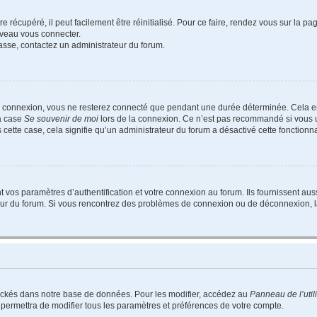
 récupéré, il peut facilement être réinitialisé. Pour ce faire, rendez vous sur la p
uveau vous connecter.
passe, contactez un administrateur du forum.
e connexion, vous ne resterez connecté que pendant une durée déterminée. Cela em
la case
Se souvenir de moi
lors de la connexion. Ce n’est pas recommandé si vous u
s cette case, cela signifie qu’un administrateur du forum a désactivé cette fonctionna
os paramètres d’authentification et votre connexion au forum. Ils fournissent aussi
teur du forum. Si vous rencontrez des problèmes de connexion ou de déconnexion, l
ockés dans notre base de données. Pour les modifier, accédez au
Panneau de l’util
 permettra de modifier tous les paramètres et préférences de votre compte.