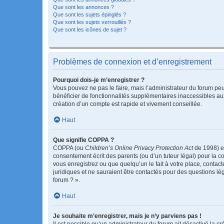
Que sont les annonces ?
Que sont les sujets épinglés ?
Que sont les sujets verrouillés ?
Que sont les icônes de sujet ?
Problèmes de connexion et d’enregistrement
Pourquoi dois-je m’enregistrer ?
Vous pouvez ne pas le faire, mais l’administrateur du forum peu
bénéficier de fonctionnalités supplémentaires inaccessibles au
création d’un compte est rapide et vivement conseillée.
Haut
Que signifie COPPA ?
COPPA (ou
Children’s Online Privacy Protection Act
de 1998) es
consentement écrit des parents (ou d’un tuteur légal) pour la c
vous enregistrez ou que quelqu’un le fait à votre place, contac
juridiques et ne sauraient être contactés pour des questions lé
forum ? ».
Haut
Je souhaite m’enregistrer, mais je n’y parviens pas !
Il est possible qu’un administrateur du forum ait désactivé la c