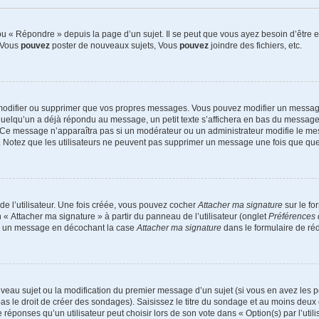
 « Répondre » depuis la page d’un sujet. Il se peut que vous ayez besoin d’être e
: Vous
pouvez
poster de nouveaux sujets, Vous
pouvez
joindre des fichiers, etc.
modifier ou supprimer que vos propres messages. Vous pouvez modifier un message
lqu’un a déjà répondu au message, un petit texte s’affichera en bas du message ind
n. Ce message n’apparaîtra pas si un modérateur ou un administrateur modifie le mes
ive. Notez que les utilisateurs ne peuvent pas supprimer un message une fois que qu
e l’utilisateur. Une fois créée, vous pouvez cocher
Attacher ma signature
sur le fo
 « Attacher ma signature » à partir du panneau de l’utilisateur (onglet
Préférences 
 à un message en décochant la case
Attacher ma signature
dans le formulaire de ré
ouveau sujet ou la modification du premier message d’un sujet (si vous en avez les p
 le droit de créer des sondages). Saisissez le titre du sondage et au moins deux o
onses qu’un utilisateur peut choisir lors de son vote dans « Option(s) par l’utilis