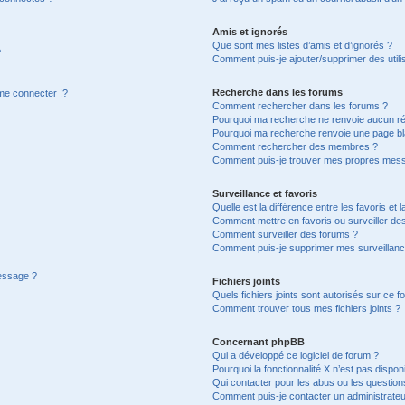
Amis et ignorés
Que sont mes listes d’amis et d’ignorés ?
?
Comment puis-je ajouter/supprimer des utilis
Recherche dans les forums
e connecter !?
Comment rechercher dans les forums ?
Pourquoi ma recherche ne renvoie aucun ré
Pourquoi ma recherche renvoie une page bl
Comment rechercher des membres ?
Comment puis-je trouver mes propres mess
Surveillance et favoris
Quelle est la différence entre les favoris et l
Comment mettre en favoris ou surveiller des
Comment surveiller des forums ?
Comment puis-je supprimer mes surveillanc
message ?
Fichiers joints
Quels fichiers joints sont autorisés sur ce f
Comment trouver tous mes fichiers joints ?
Concernant phpBB
Qui a développé ce logiciel de forum ?
Pourquoi la fonctionnalité X n’est pas dispon
Qui contacter pour les abus ou les questio
Comment puis-je contacter un administrateu