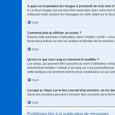
A quoi correspondent les images à proximité de mon nom d’u
Il y a deux images qui peuvent être associées avec votre nom d’
indiquant votre nombre de messages ou votre statut sur le fo
Haut
Comment puis-je afficher un avatar ?
Depuis votre panneau d’utilisateur, dans l’onglet « profil » vou
forum peut activer ou non les avatars et décider de la manière d
Haut
Qu’est-ce que mon rang et comment le modifier ?
Les rangs, qui peuvent être associés au nom d’utilisateur, ind
directement modifier l’intitulé d’un rang car il est paramétré p
cette pratique est rarement tolérée et un modérateur (ou un ad
Haut
Lorsque je clique sur le lien
courriel
d’un membre, on me de
Seuls les membres peuvent s’envoyer des courriels via le formulai
Haut
Problèmes liés à la publication de messages