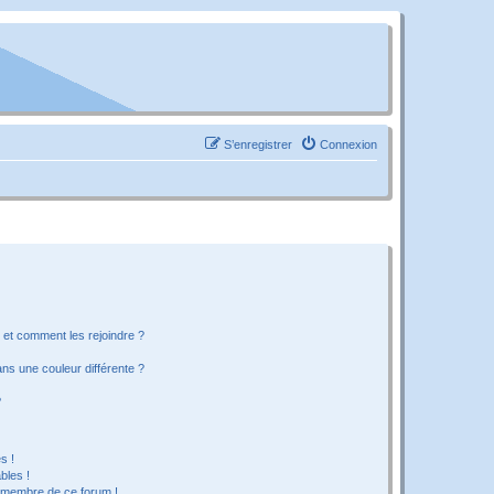
S’enregistrer
Connexion
s et comment les rejoindre ?
s une couleur différente ?
?
s !
bles !
n membre de ce forum !