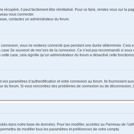
 récupéré, il peut facilement être réinitialisé. Pour ce faire, rendez vous sur la p
uveau vous connecter.
passe, contactez un administrateur du forum.
e connexion, vous ne resterez connecté que pendant une durée déterminée. Cela em
la case
Se souvenir de moi
lors de la connexion. Ce n’est pas recommandé si vous u
s cette case, cela signifie qu’un administrateur du forum a désactivé cette fonctionna
os paramètres d’authentification et votre connexion au forum. Ils fournissent aussi
teur du forum. Si vous rencontrez des problèmes de connexion ou de déconnexion, l
ockés dans notre base de données. Pour les modifier, accédez au
Panneau de l’util
 permettra de modifier tous les paramètres et préférences de votre compte.