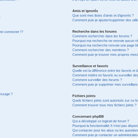
Amis et ignorés
Que sont mes listes d’amis et d’ignorés ?
?
Comment puis-je ajouter/supprimer des utilis
Recherche dans les forums
e connecter !?
Comment rechercher dans les forums ?
Pourquoi ma recherche ne renvoie aucun ré
Pourquoi ma recherche renvoie une page bl
Comment rechercher des membres ?
Comment puis-je trouver mes propres mess
Surveillance et favoris
Quelle est la différence entre les favoris et l
Comment mettre en favoris ou surveiller des
Comment surveiller des forums ?
Comment puis-je supprimer mes surveillanc
message ?
Fichiers joints
Quels fichiers joints sont autorisés sur ce f
Comment trouver tous mes fichiers joints ?
Concernant phpBB
Qui a développé ce logiciel de forum ?
Pourquoi la fonctionnalité X n’est pas dispon
Qui contacter pour les abus ou les questio
Comment puis-je contacter un administrateu