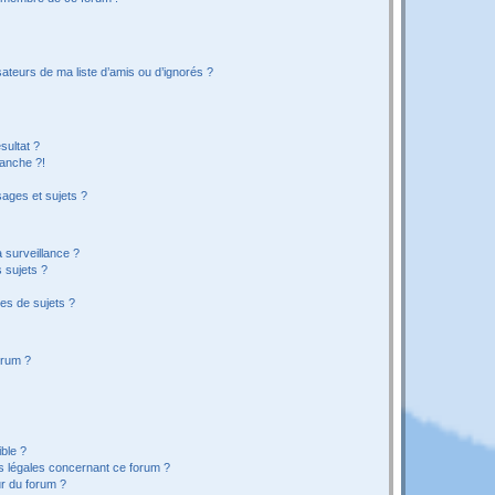
ateurs de ma liste d’amis ou d’ignorés ?
sultat ?
anche ?!
ages et sujets ?
a surveillance ?
 sujets ?
es de sujets ?
orum ?
ible ?
ns légales concernant ce forum ?
r du forum ?