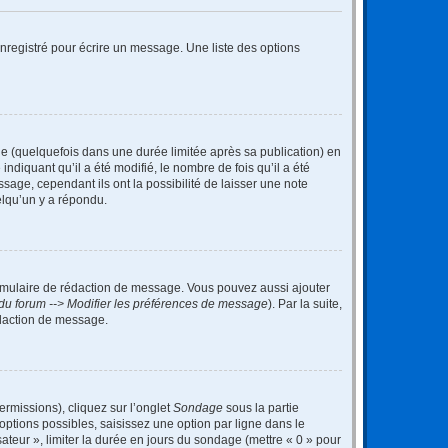
nregistré pour écrire un message. Une liste des options
 (quelquefois dans une durée limitée après sa publication) en
iquant qu’il a été modifié, le nombre de fois qu’il a été
sage, cependant ils ont la possibilité de laisser une note
elqu’un y a répondu.
rmulaire de rédaction de message. Vous pouvez aussi ajouter
du forum --> Modifier les préférences de message
). Par la suite,
daction de message.
ermissions), cliquez sur l’onglet
Sondage
sous la partie
ptions possibles, saisissez une option par ligne dans le
ateur », limiter la durée en jours du sondage (mettre « 0 » pour