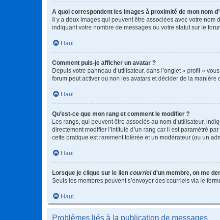
A quoi correspondent les images à proximité de mon nom d’u
Il y a deux images qui peuvent être associées avec votre nom d’
indiquant votre nombre de messages ou votre statut sur le fo
Haut
Comment puis-je afficher un avatar ?
Depuis votre panneau d’utilisateur, dans l’onglet « profil » vou
forum peut activer ou non les avatars et décider de la manière d
Haut
Qu’est-ce que mon rang et comment le modifier ?
Les rangs, qui peuvent être associés au nom d’utilisateur, ind
directement modifier l’intitulé d’un rang car il est paramétré p
cette pratique est rarement tolérée et un modérateur (ou un ad
Haut
Lorsque je clique sur le lien
courriel
d’un membre, on me de
Seuls les membres peuvent s’envoyer des courriels via le formulai
Haut
Problèmes liés à la publication de messages