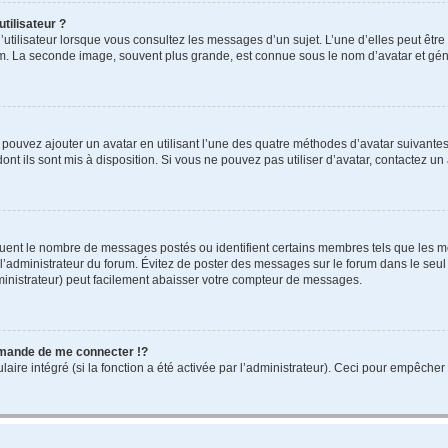
tilisateur ?
utilisateur lorsque vous consultez les messages d’un sujet. L’une d’elles peut êtr
rum. La seconde image, souvent plus grande, est connue sous le nom d’avatar et 
s pouvez ajouter un avatar en utilisant l’une des quatre méthodes d’avatar suivantes 
ont ils sont mis à disposition. Si vous ne pouvez pas utiliser d’avatar, contactez un
iquent le nombre de messages postés ou identifient certains membres tels que les 
ar l’administrateur du forum. Évitez de poster des messages sur le forum dans le seu
ministrateur) peut facilement abaisser votre compteur de messages.
mande de me connecter !?
re intégré (si la fonction a été activée par l’administrateur). Ceci pour empêcher l’u