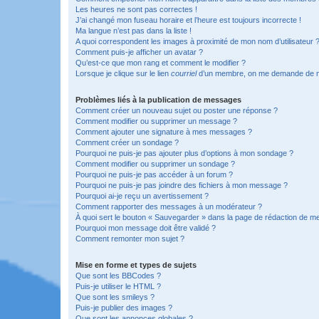
Les heures ne sont pas correctes !
J’ai changé mon fuseau horaire et l’heure est toujours incorrecte !
Ma langue n’est pas dans la liste !
A quoi correspondent les images à proximité de mon nom d’utilisateur 
Comment puis-je afficher un avatar ?
Qu’est-ce que mon rang et comment le modifier ?
Lorsque je clique sur le lien
courriel
d’un membre, on me demande de m
Problèmes liés à la publication de messages
Comment créer un nouveau sujet ou poster une réponse ?
Comment modifier ou supprimer un message ?
Comment ajouter une signature à mes messages ?
Comment créer un sondage ?
Pourquoi ne puis-je pas ajouter plus d’options à mon sondage ?
Comment modifier ou supprimer un sondage ?
Pourquoi ne puis-je pas accéder à un forum ?
Pourquoi ne puis-je pas joindre des fichiers à mon message ?
Pourquoi ai-je reçu un avertissement ?
Comment rapporter des messages à un modérateur ?
À quoi sert le bouton « Sauvegarder » dans la page de rédaction de 
Pourquoi mon message doit être validé ?
Comment remonter mon sujet ?
Mise en forme et types de sujets
Que sont les BBCodes ?
Puis-je utiliser le HTML ?
Que sont les smileys ?
Puis-je publier des images ?
Que sont les annonces globales ?