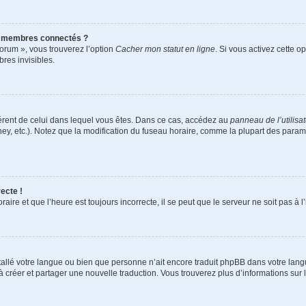
s membres connectés ?
forum », vous trouverez l’option
Cacher mon statut en ligne
. Si vous activez cette o
es invisibles.
ifférent de celui dans lequel vous êtes. Dans ce cas, accédez au
panneau de l’utilisa
ney, etc.). Notez que la modification du fuseau horaire, comme la plupart des para
ecte !
aire et que l’heure est toujours incorrecte, il se peut que le serveur ne soit pas à
installé votre langue ou bien que personne n’ait encore traduit phpBB dans votre l
s à créer et partager une nouvelle traduction. Vous trouverez plus d’informations sur l