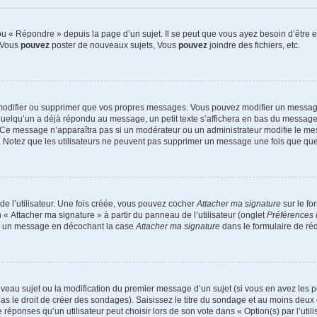
 « Répondre » depuis la page d’un sujet. Il se peut que vous ayez besoin d’être e
: Vous
pouvez
poster de nouveaux sujets, Vous
pouvez
joindre des fichiers, etc.
modifier ou supprimer que vos propres messages. Vous pouvez modifier un message
lqu’un a déjà répondu au message, un petit texte s’affichera en bas du message ind
n. Ce message n’apparaîtra pas si un modérateur ou un administrateur modifie le mes
ive. Notez que les utilisateurs ne peuvent pas supprimer un message une fois que qu
e l’utilisateur. Une fois créée, vous pouvez cocher
Attacher ma signature
sur le fo
 « Attacher ma signature » à partir du panneau de l’utilisateur (onglet
Préférences 
 à un message en décochant la case
Attacher ma signature
dans le formulaire de ré
ouveau sujet ou la modification du premier message d’un sujet (si vous en avez les p
 le droit de créer des sondages). Saisissez le titre du sondage et au moins deux o
onses qu’un utilisateur peut choisir lors de son vote dans « Option(s) par l’utilis