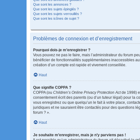
Que sont les annonces ?
Que sont les sujets épinglés ?
Que sont les sujets verrouillés ?
Que sont les icônes de sujet ?
Problèmes de connexion et d’enregistrement
Pourquoi dois-je m’enregistrer ?
Vous pouvez ne pas le faire, mais l’administrateur du forum peu
bénéficier de fonctionnalités supplémentaires inaccessibles au
création d’un compte est rapide et vivement conseillée.
Haut
Que signifie COPPA ?
COPPA (ou
Children’s Online Privacy Protection Act
de 1998) es
consentement écrit des parents (ou d’un tuteur légal) pour la c
vous enregistrez ou que quelqu’un le fait à votre place, contac
juridiques et ne sauraient être contactés pour des questions lé
forum ? ».
Haut
Je souhaite m’enregistrer, mais je n’y parviens pas !
Il est possible qu’un administrateur du forum ait désactivé la c