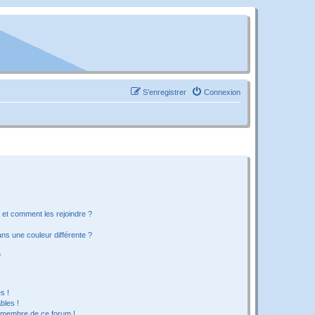
S’enregistrer
Connexion
s et comment les rejoindre ?
s une couleur différente ?
?
s !
bles !
n membre de ce forum !