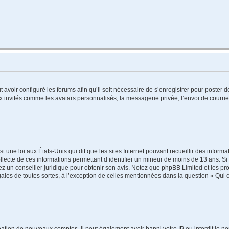
t avoir configuré les forums afin qu’il soit nécessaire de s’enregistrer pour poster
x invités comme les avatars personnalisés, la messagerie privée, l’envoi de courri
t une loi aux États-Unis qui dit que les sites Internet pouvant recueillir des infor
ollecte de ces informations permettant d’identifier un mineur de moins de 13 ans. S
tez un conseiller juridique pour obtenir son avis. Notez que phpBB Limited et les pr
gales de toutes sortes, à l’exception de celles mentionnées dans la question « Qui
réation de nouveaux comptes. Il peut également avoir banni votre IP ou interdit le no