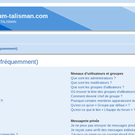
um-talisman.com
 TALISMAN
réquemment)
s fréquemment)
Niveaux d’utilisateurs et groupes
Que sont les administrateurs ?
Que sont les modérateurs ?
Que sont les groupes d’utilisateurs ?
Où trouver la liste des groupes d’utilisateur
Comment devenir chef de groupe ?
 ?!
Pourquoi certains membres apparaissent dan
Qu’est-ce qu’un « Groupe par défaut » ?
Qu’est-ce que le lien « L’équipe du forum » 
Messagerie privée
Je ne peux pas envoyer de messages privé
Je reçois sans arrêt des messages indésira
 connectés ?
J’ai reçu un spam ou un courriel abusif d’u