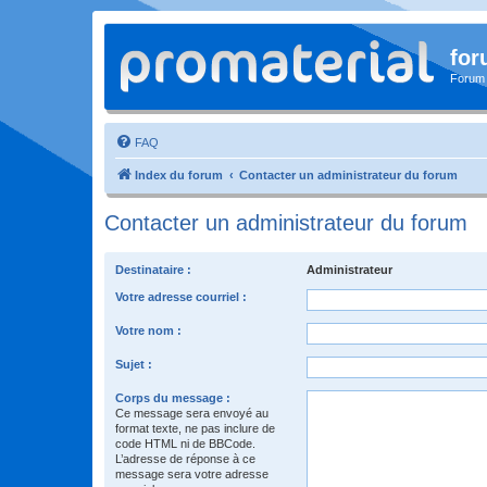
for
Forum
FAQ
Index du forum
Contacter un administrateur du forum
Contacter un administrateur du forum
Destinataire :
Administrateur
Votre adresse courriel :
Votre nom :
Sujet :
Corps du message :
Ce message sera envoyé au
format texte, ne pas inclure de
code HTML ni de BBCode.
L’adresse de réponse à ce
message sera votre adresse