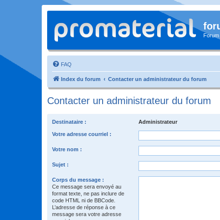
for
Forum
FAQ
Index du forum
Contacter un administrateur du forum
Contacter un administrateur du forum
Destinataire :
Administrateur
Votre adresse courriel :
Votre nom :
Sujet :
Corps du message :
Ce message sera envoyé au
format texte, ne pas inclure de
code HTML ni de BBCode.
L’adresse de réponse à ce
message sera votre adresse