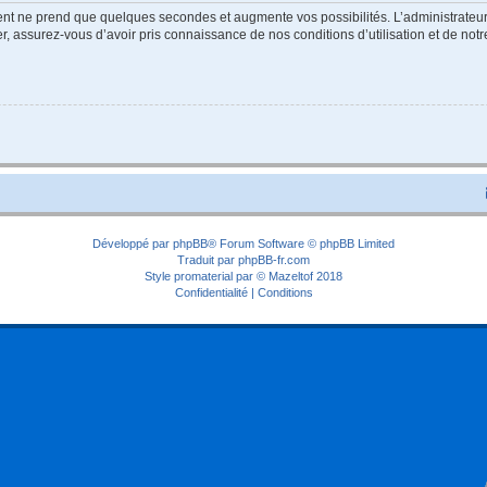
ment ne prend que quelques secondes et augmente vos possibilités. L’administrate
 assurez-vous d’avoir pris connaissance de nos conditions d’utilisation et de notre 
Développé par
phpBB
® Forum Software © phpBB Limited
Traduit par
phpBB-fr.com
Style
promaterial
par ©
Mazeltof
2018
Confidentialité
|
Conditions