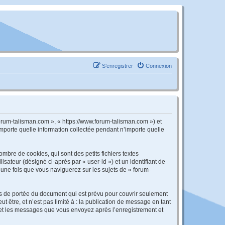
S’enregistrer
Connexion
forum-talisman.com », « https://www.forum-talisman.com ») et
importe quelle information collectée pendant n’importe quelle
bre de cookies, qui sont des petits fichiers textes
isateur (désigné ci-après par « user-id ») et un identifiant de
 une fois que vous naviguerez sur les sujets de « forum-
s de portée du document qui est prévu pour couvrir seulement
être, et n’est pas limité à : la publication de message en tant
») et les messages que vous envoyez après l’enregistrement et