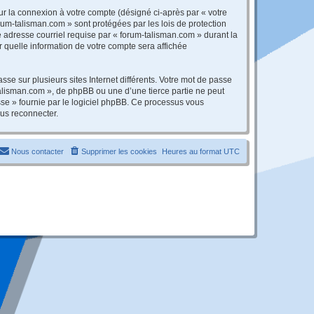
ur la connexion à votre compte (désigné ci-après par « votre
orum-talisman.com » sont protégées par les lois de protection
 adresse courriel requise par « forum-talisman.com » durant la
r quelle information de votre compte sera affichée
se sur plusieurs sites Internet différents. Votre mot de passe
alisman.com », de phpBB ou une d’une tierce partie ne peut
sse » fournie par le logiciel phpBB. Ce processus vous
ous reconnecter.
Nous contacter
Supprimer les cookies
Heures au format
UTC