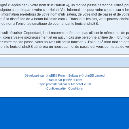
gné ci-après par « votre nom d’utilisateur »), un mot de passe personnel utilisé po
signée ci-après par « votre courriel »). Vos informations pour votre compte sur « f
nformation en-dehors de votre nom d’utilisateur, de votre mot de passe et de votre
ste à la discrétion de « forum-talisman.com ». Dans tous les cas, vous pouvez choisi
 ou non à l’envoi automatique de courriel par le logiciel phpBB.
l soit sécurisé. Cependant, il est recommandé de ne pas utiliser le même mot de pas
», conservez-le soigneusement et en aucun cas une personne affiliée de « forum-t
 votre mot de passe, vous pouvez utiliser la fonction « J’ai oublié mon mot de pa
, alors le logiciel phpBB générera un nouveau mot de passe qui vous permettra de v
Développé par
phpBB
® Forum Software © phpBB Limited
Traduit par
phpBB-fr.com
Style
promaterial
par ©
Mazeltof
2018
Confidentialité
|
Conditions