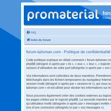
for
Forum
FAQ
Index du forum
forum-talisman.com - Politique de confidentialité
Cette politique explique en détail comment « forum-talisman.com
phpBB (désigné ci-après par « ils », « eux », « leur », « logic
session d’utilisation de votre part (désignée ci-après par « vos 
Vos informations sont collectées de deux manières. Premièremen
téléchargés dans les fichiers temporaires du navigateur Internet
session invité (désigné ci-après par « session-id »), qui vous 
talisman.com » et est utilisé pour stocker les informations sur l
Nous pouvons également créer des cookies externes au logiciel
les pages créées par le logiciel phpBB. La seconde manière est 
qu’utilisateur invité (désignée ci-après par « messages invités
lors d’une connexion (désignés ici par « vos messages »).