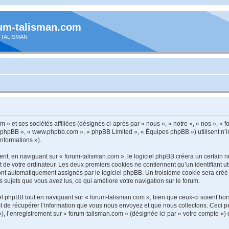
um-talisman.com
 TALISMAN
 » et ses sociétés affiliées (désignés ci-après par « nous », « notre », « nos », « 
iel phpBB », « www.phpbb.com », « phpBB Limited », « Équipes phpBB ») utilisent n’
informations »).
t, en naviguant sur « forum-talisman.com », le logiciel phpBB créera un certain nom
 de votre ordinateur. Les deux premiers cookies ne contiennent qu’un identifiant util
sont automatiquement assignés par le logiciel phpBB. Un troisième cookie sera créé
es sujets que vous avez lus, ce qui améliore votre navigation sur le forum.
 phpBB tout en naviguant sur « forum-talisman.com », bien que ceux-ci soient hor
de récupérer l’information que vous nous envoyez et que nous collectons. Ceci peut 
 »), l’enregistrement sur « forum-talisman.com » (désignée ici par « votre compte 