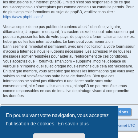
les discussions sur Internet. phpBB Limited n’est pas responsable de ce que
nous acceptons ou n’acceptons pas comme contenu ou conduite permis. Pour
de plus amples informations au sujet de phpBB, veuillez consulter :
https://www.phpbb.com/
.
Vous acceptez de ne pas publier de contenu abusif, obscène, vulgaire,
diffamatoire, choquant, menaçant, à caractère sexuel ou tout autre contenu qui
peut transgresser les lois de votre pays, du pays où « forum-talisman.com » est
hébergé ou les lois internationales. Le faire peut vous mener à un
bannissement immédiat et permanent, avec une notification à votre fournisseur
d’accès à Internet si nous le jugeons nécessaire. Les adresses IP de tous les
messages sont enregistrées pour aider au renforcement de ces conditions.
Vous acceptez que « forum-talisman.com » supprime, modifie, déplace ou
verrouille n’importe quel sujet lorsque nous estimons que cela est nécessaire.
En tant que membre, vous acceptez que toutes les informations que vous avez
saisies soient stockées dans notre base de données. Bien que ces
informations ne soient pas diffusées à une tierce partie sans votre
consentement, ni « forum-talisman.com », ni phpBB ne pourront être tenus
comme responsables en cas de tentative de piratage visant à compromettre
les données.
En poursuivant votre navigation, vous acceptez
l’utilisation de cookies.
En savoir plus
Index du forum
Heures au format
UTC
Développé par
phpBB
® Forum Software © phpBB Limited