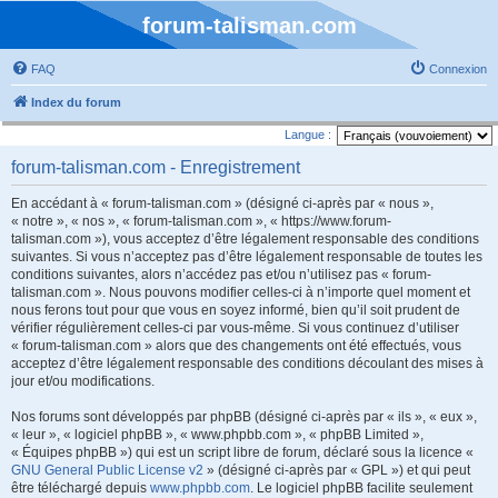
forum-talisman.com
FAQ
Connexion
Index du forum
Langue :
forum-talisman.com - Enregistrement
En accédant à « forum-talisman.com » (désigné ci-après par « nous »,
« notre », « nos », « forum-talisman.com », « https://www.forum-
talisman.com »), vous acceptez d’être légalement responsable des conditions
suivantes. Si vous n’acceptez pas d’être légalement responsable de toutes les
conditions suivantes, alors n’accédez pas et/ou n’utilisez pas « forum-
talisman.com ». Nous pouvons modifier celles-ci à n’importe quel moment et
nous ferons tout pour que vous en soyez informé, bien qu’il soit prudent de
vérifier régulièrement celles-ci par vous-même. Si vous continuez d’utiliser
« forum-talisman.com » alors que des changements ont été effectués, vous
acceptez d’être légalement responsable des conditions découlant des mises à
jour et/ou modifications.
Nos forums sont développés par phpBB (désigné ci-après par « ils », « eux »,
« leur », « logiciel phpBB », « www.phpbb.com », « phpBB Limited »,
« Équipes phpBB ») qui est un script libre de forum, déclaré sous la licence «
GNU General Public License v2
» (désigné ci-après par « GPL ») et qui peut
être téléchargé depuis
www.phpbb.com
. Le logiciel phpBB facilite seulement