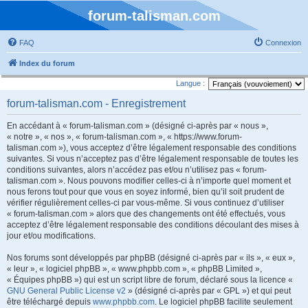
forum-talisman.com
FAQ
Connexion
Index du forum
Langue :
forum-talisman.com - Enregistrement
En accédant à « forum-talisman.com » (désigné ci-après par « nous »,
« notre », « nos », « forum-talisman.com », « https://www.forum-
talisman.com »), vous acceptez d’être légalement responsable des conditions
suivantes. Si vous n’acceptez pas d’être légalement responsable de toutes les
conditions suivantes, alors n’accédez pas et/ou n’utilisez pas « forum-
talisman.com ». Nous pouvons modifier celles-ci à n’importe quel moment et
nous ferons tout pour que vous en soyez informé, bien qu’il soit prudent de
vérifier régulièrement celles-ci par vous-même. Si vous continuez d’utiliser
« forum-talisman.com » alors que des changements ont été effectués, vous
acceptez d’être légalement responsable des conditions découlant des mises à
jour et/ou modifications.
Nos forums sont développés par phpBB (désigné ci-après par « ils », « eux »,
« leur », « logiciel phpBB », « www.phpbb.com », « phpBB Limited »,
« Équipes phpBB ») qui est un script libre de forum, déclaré sous la licence «
GNU General Public License v2
» (désigné ci-après par « GPL ») et qui peut
être téléchargé depuis
www.phpbb.com
. Le logiciel phpBB facilite seulement