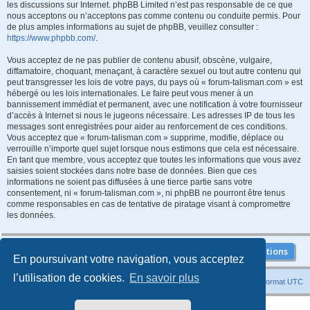
les discussions sur Internet. phpBB Limited n’est pas responsable de ce que
nous acceptons ou n’acceptons pas comme contenu ou conduite permis. Pour
de plus amples informations au sujet de phpBB, veuillez consulter :
https://www.phpbb.com/
.
Vous acceptez de ne pas publier de contenu abusif, obscène, vulgaire,
diffamatoire, choquant, menaçant, à caractère sexuel ou tout autre contenu qui
peut transgresser les lois de votre pays, du pays où « forum-talisman.com » est
hébergé ou les lois internationales. Le faire peut vous mener à un
bannissement immédiat et permanent, avec une notification à votre fournisseur
d’accès à Internet si nous le jugeons nécessaire. Les adresses IP de tous les
messages sont enregistrées pour aider au renforcement de ces conditions.
Vous acceptez que « forum-talisman.com » supprime, modifie, déplace ou
verrouille n’importe quel sujet lorsque nous estimons que cela est nécessaire.
En tant que membre, vous acceptez que toutes les informations que vous avez
saisies soient stockées dans notre base de données. Bien que ces
informations ne soient pas diffusées à une tierce partie sans votre
consentement, ni « forum-talisman.com », ni phpBB ne pourront être tenus
comme responsables en cas de tentative de piratage visant à compromettre
les données.
En poursuivant votre navigation, vous acceptez
l’utilisation de cookies.
En savoir plus
Index du forum
Heures au format
UTC
Développé par
phpBB
® Forum Software © phpBB Limited