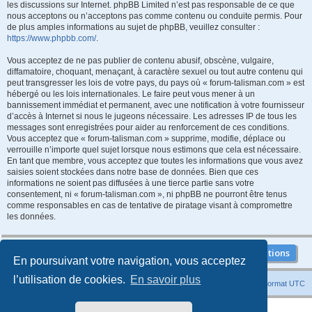
les discussions sur Internet. phpBB Limited n’est pas responsable de ce que
nous acceptons ou n’acceptons pas comme contenu ou conduite permis. Pour
de plus amples informations au sujet de phpBB, veuillez consulter :
https://www.phpbb.com/
.
Vous acceptez de ne pas publier de contenu abusif, obscène, vulgaire,
diffamatoire, choquant, menaçant, à caractère sexuel ou tout autre contenu qui
peut transgresser les lois de votre pays, du pays où « forum-talisman.com » est
hébergé ou les lois internationales. Le faire peut vous mener à un
bannissement immédiat et permanent, avec une notification à votre fournisseur
d’accès à Internet si nous le jugeons nécessaire. Les adresses IP de tous les
messages sont enregistrées pour aider au renforcement de ces conditions.
Vous acceptez que « forum-talisman.com » supprime, modifie, déplace ou
verrouille n’importe quel sujet lorsque nous estimons que cela est nécessaire.
En tant que membre, vous acceptez que toutes les informations que vous avez
saisies soient stockées dans notre base de données. Bien que ces
informations ne soient pas diffusées à une tierce partie sans votre
consentement, ni « forum-talisman.com », ni phpBB ne pourront être tenus
comme responsables en cas de tentative de piratage visant à compromettre
les données.
En poursuivant votre navigation, vous acceptez
l’utilisation de cookies.
En savoir plus
Index du forum
Heures au format
UTC
Développé par
phpBB
® Forum Software © phpBB Limited