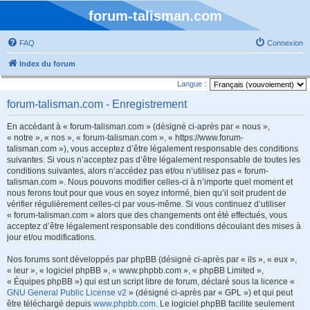
forum-talisman.com
FAQ
Connexion
Index du forum
Langue :
forum-talisman.com - Enregistrement
En accédant à « forum-talisman.com » (désigné ci-après par « nous »,
« notre », « nos », « forum-talisman.com », « https://www.forum-
talisman.com »), vous acceptez d’être légalement responsable des conditions
suivantes. Si vous n’acceptez pas d’être légalement responsable de toutes les
conditions suivantes, alors n’accédez pas et/ou n’utilisez pas « forum-
talisman.com ». Nous pouvons modifier celles-ci à n’importe quel moment et
nous ferons tout pour que vous en soyez informé, bien qu’il soit prudent de
vérifier régulièrement celles-ci par vous-même. Si vous continuez d’utiliser
« forum-talisman.com » alors que des changements ont été effectués, vous
acceptez d’être légalement responsable des conditions découlant des mises à
jour et/ou modifications.
Nos forums sont développés par phpBB (désigné ci-après par « ils », « eux »,
« leur », « logiciel phpBB », « www.phpbb.com », « phpBB Limited »,
« Équipes phpBB ») qui est un script libre de forum, déclaré sous la licence «
GNU General Public License v2
» (désigné ci-après par « GPL ») et qui peut
être téléchargé depuis
www.phpbb.com
. Le logiciel phpBB facilite seulement