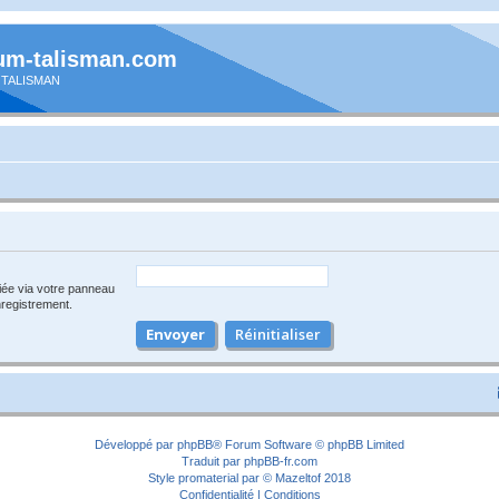
um-talisman.com
 TALISMAN
iée via votre panneau
enregistrement.
Développé par
phpBB
® Forum Software © phpBB Limited
Traduit par
phpBB-fr.com
Style
promaterial
par ©
Mazeltof
2018
Confidentialité
|
Conditions